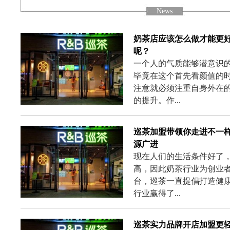
News
奶茶店应该怎么做才能更
呢？
一个人的气质能够潜意识
毕竟在这个首先看颜值的
注意就必须注重自身外在
的提升。作...
巡茶加盟带领你走进不一
源广进
现在人们的生活条件好了
高，因此奶茶行业为创业
台，巡茶一直提倡打造健
行业赢得了...
巡茶实力品牌开店加盟更