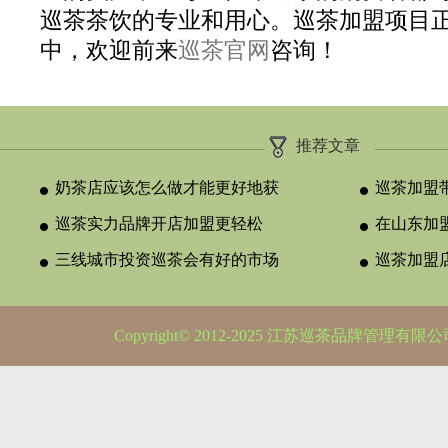
巡茶茶饮的专业和用心。巡茶加盟项目
中，欢迎前来
巡茶官网
咨询！
推荐文章
奶茶店应该怎么做才能更好地获
巡茶加盟
得消费者
巡茶实力品牌开店加盟更轻松
品世界，
在山东加
三线城市投资巡茶会有好的市场
巡茶加盟
吗？
选择合适
Copyright© 2012-2025 江苏巡茶品牌管理有