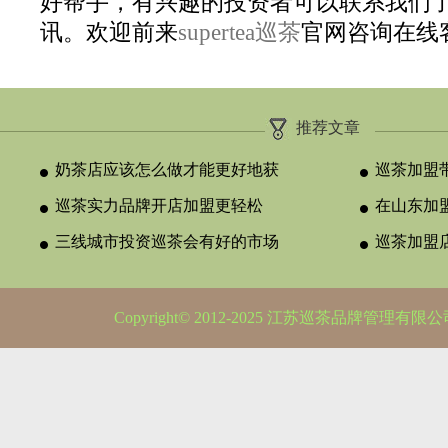
好帮手，有兴趣的投资者可以联系我们
讯。欢迎前来
supertea巡茶
官网咨询在线
推荐文章
奶茶店应该怎么做才能更好地获
巡茶加盟
得消费者
巡茶实力品牌开店加盟更轻松
品世界，
在山东加
三线城市投资巡茶会有好的市场
巡茶加盟
吗？
选择合适
Copyright© 2012-2025 江苏巡茶品牌管理有