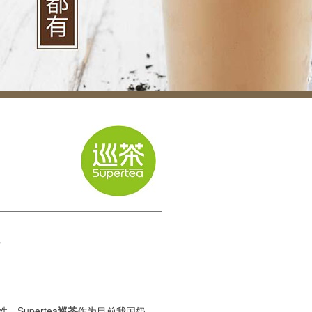
upertea
巡茶
作为目前我国奶